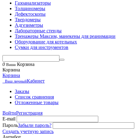
Газоанализаторы
Толщиномеры
Дефектоскопы
Твердомеры
Адгезиметры
Лабораторные стенды
Тренажеры Максим, манекены для реанимации
Оборудование для котельных
Сумки для инструментов
0
Корзина
Ваша
Корзина
Корзина
Кабинет
Ваш личный
Заказы
Список сравнения
Отложенные товары
Войти
Регистрация
E-mail
Пароль
Забыли пароль?
Создать учетную запись
Антибот