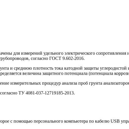
чены для измерений удельного электрического сопротивления и 
трубопроводов, согласно ГОСТ 9.602-2016.
рунта и среднюю плотность тока катодной защиты углеродистой 
ределяется величина защитного потенциала (потенциала коррози
ние измерительных процедур анализа проб грунта анализатором
огласно ТУ 4081-037-12719185-2013.
рое с помощью персонального компьютера по кабелю USB управ