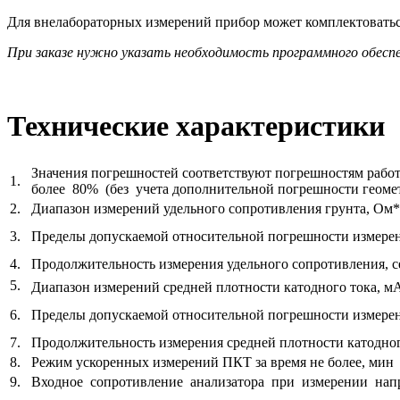
Для внелабораторных измерений прибор может комплектоваться
При заказе нужно указать необходимость программного обеспеч
Технические характеристики
Значения погрешностей соответствуют погрешностям работ
1.
более 80% (без учета дополнительной погрешности геомет
2.
Диапазон измерений удельного сопротивления грунта, Ом
3.
Пределы допускаемой относительной погрешности измерен
4.
Продолжительность измерения удельного сопротивления, се
5.
Диапазон измерений средней плотности катодного тока, м
6.
Пределы допускаемой относительной погрешности измерен
7.
Продолжительность измерения средней плотности катодного
8.
Режим ускоренных измерений ПКТ за время не более, мин
9.
Входное сопротивление анализатора при измерении напр