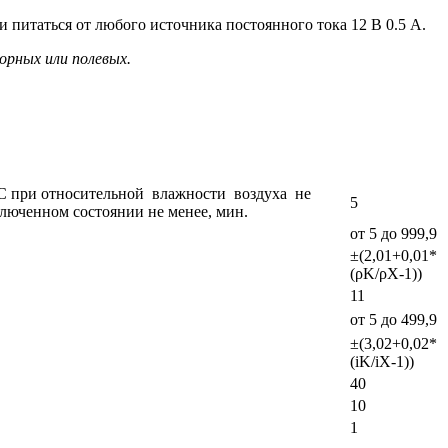
питаться от любого источника постоянного тока 12 В 0.5 А.
орных или полевых.
 °С при относительной влажности воздуха не
5
люченном состоянии не менее, мин.
от 5 до 999,9
±(2,01+0,01*
(ρK/ρX-1))
11
от 5 до 499,9
±(3,02+0,02*
(iK/iX-1))
40
10
1