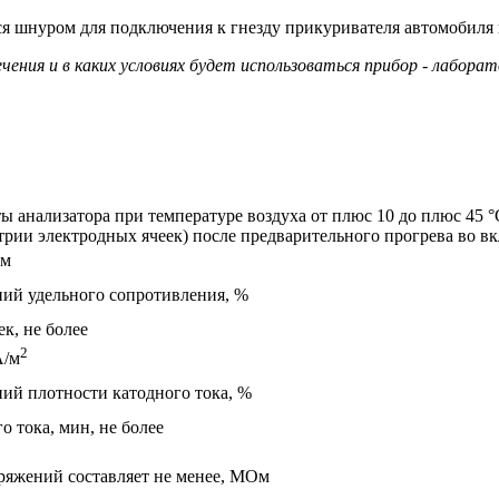
 шнуром для подключения к гнезду прикуривателя автомобиля и 
ения и в каких условиях будет использоваться прибор - лаборат
ы анализатора при температуре воздуха от плюс 10 до плюс 45
рии электродных ячеек) после предварительного прогрева во вк
*м
ий удельного сопротивления, %
к, не более
2
А/м
ий плотности катодного тока, %
 тока, мин, не более
яжений составляет не менее, МОм