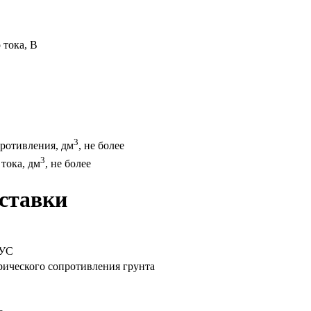
 тока, В
3
противления, дм
, не более
3
тока, дм
, не более
оставки
 УС
рического сопротивления грунта