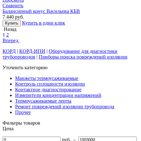
Сравнить
Балансирный конус Васильева КБВ
7 440
руб.
Купить в один клик
Купить
Назад
1
2
Вперед
КОРД
|
КОРД-ИПИ
|
Оборудование для диагностики
трубопроводов
|
Приборы поиска повреждений изоляции
Уточнить категорию
Манжеты термоусаживаемые
Контроль сплошности изоляции
Контактное диагностирование
Измерители концентрации напряжений
Термоусаживаемые ленты
Ремонт повреждений изоляции трубопровода
Прочее
Фильтры товаров
Цена
руб.
–