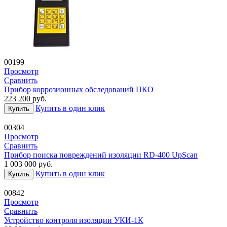
00199
Просмотр
Сравнить
Прибор коррозионных обследований ПКО
223 200
руб.
Купить в один клик
Купить
00304
Просмотр
Сравнить
Прибор поиска повреждений изоляции RD-400 UpScan
1 003 000
руб.
Купить в один клик
Купить
00842
Просмотр
Сравнить
Устройство контроля изоляции УКИ-1К