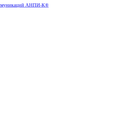
коммуникаций АНПИ-К®