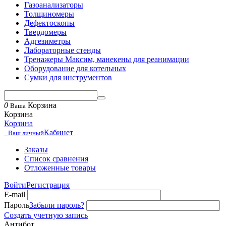
Газоанализаторы
Толщиномеры
Дефектоскопы
Твердомеры
Адгезиметры
Лабораторные стенды
Тренажеры Максим, манекены для реанимации
Оборудование для котельных
Сумки для инструментов
0
Корзина
Ваша
Корзина
Корзина
Кабинет
Ваш личный
Заказы
Список сравнения
Отложенные товары
Войти
Регистрация
E-mail
Пароль
Забыли пароль?
Создать учетную запись
Антибот