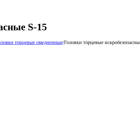
асные S-15
оловки торцевые омедненные
/
Головки торцевые искробезопасны