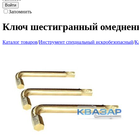
Войти
Запомнить
Ключ шестигранный омеднен
Каталог товаров
/
Инструмент специальный искробезопасный
/
К