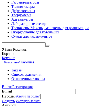
Газоанализаторы
Толщиномеры
Дефектоскопы
Твердомеры
Адгезиметры
Лабораторные стенды
Тренажеры Максим, манекены для реанимации
Оборудование для котельных
Сумки для инструментов
0
Корзина
Ваша
Корзина
Корзина
Кабинет
Ваш личный
Заказы
Список сравнения
Отложенные товары
Войти
Регистрация
E-mail
Пароль
Забыли пароль?
Создать учетную запись
Антибот