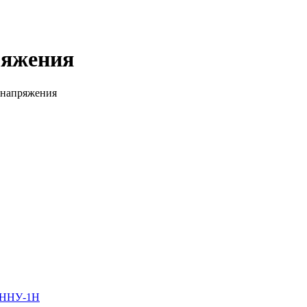
ряжения
 напряжения
 УННУ-1Н