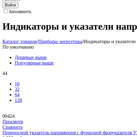
Войти
Запомнить
Индикаторы и указатели нап
Каталог товаров
/
Приборы энергетика
/
Индикаторы и указатели
По умолчанию
Дешевые выше
Популярные выше
44
16
32
64
128
00424
Просмотр
Сравнить
Переносной указатель напряжения с функцией фазоуказателя