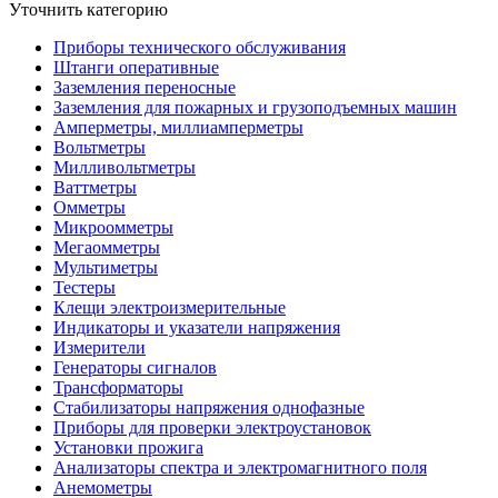
Уточнить категорию
Приборы технического обслуживания
Штанги оперативные
Заземления переносные
Заземления для пожарных и грузоподъемных машин
Амперметры, миллиамперметры
Вольтметры
Милливольтметры
Ваттметры
Омметры
Микроомметры
Мегаомметры
Мультиметры
Тестеры
Клещи электроизмерительные
Индикаторы и указатели напряжения
Измерители
Генераторы сигналов
Трансформаторы
Стабилизаторы напряжения однофазные
Приборы для проверки электроустановок
Установки прожига
Анализаторы спектра и электромагнитного поля
Анемометры