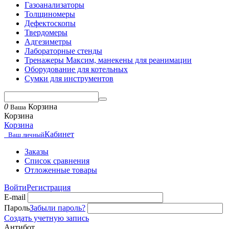
Газоанализаторы
Толщиномеры
Дефектоскопы
Твердомеры
Адгезиметры
Лабораторные стенды
Тренажеры Максим, манекены для реанимации
Оборудование для котельных
Сумки для инструментов
0
Корзина
Ваша
Корзина
Корзина
Кабинет
Ваш личный
Заказы
Список сравнения
Отложенные товары
Войти
Регистрация
E-mail
Пароль
Забыли пароль?
Создать учетную запись
Антибот