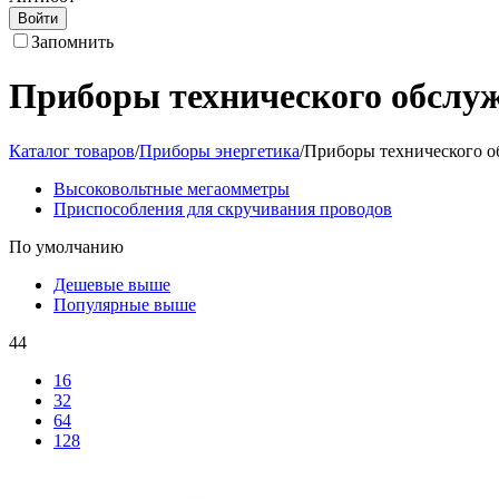
Войти
Запомнить
Приборы технического обслу
Каталог товаров
/
Приборы энергетика
/
Приборы технического 
Высоковольтные мегаомметры
Приспособления для скручивания проводов
По умолчанию
Дешевые выше
Популярные выше
44
16
32
64
128