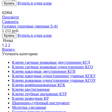
Купить в один клик
Купить
02904
Просмотр
Сравнить
Головки торцевые сменные S-41
1 212
руб.
Купить в один клик
Купить
Назад
1
2
3
Вперед
Уточнить категорию
Ключи гаечные рожковые двусторонние КГД
Ключи гаечные рожковые односторонние КГО
Ключи накидные двусторонние КГН
Ключи накидные односторонние ударные КГКУ
Ключи рожковые односторонние ударные КГОУ
Ключи комбинированные КГК
Ключи шестигранные
Ключи трубные рычажные КТР
Ключи разводные КР
Шарнирно-губцевый инструмент
Молотки слесарные
Головки торцевые омедненные